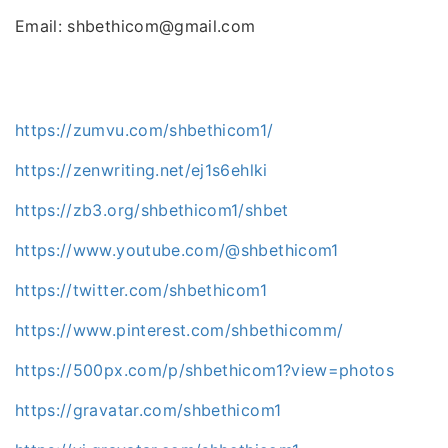
Email: shbethicom@gmail.com
https://zumvu.com/shbethicom1/
https://zenwriting.net/ej1s6ehlki
https://zb3.org/shbethicom1/shbet
https://www.youtube.com/@shbethicom1
https://twitter.com/shbethicom1
https://www.pinterest.com/shbethicomm/
https://500px.com/p/shbethicom1?view=photos
https://gravatar.com/shbethicom1