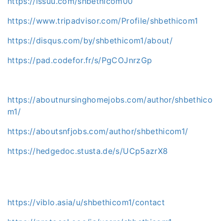
https://issuu.com/shbethicom00
https://www.tripadvisor.com/Profile/shbethicom1
https://disqus.com/by/shbethicom1/about/
https://pad.codefor.fr/s/PgCOJnrzGp
https://aboutnursinghomejobs.com/author/shbethico
m1/
https://aboutsnfjobs.com/author/shbethicom1/
https://hedgedoc.stusta.de/s/UCp5azrX8
https://viblo.asia/u/shbethicom1/contact