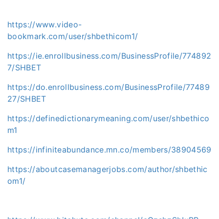
https://www.video-
bookmark.com/user/shbethicom1/
https://ie.enrollbusiness.com/BusinessProfile/774892
7/SHBET
https://do.enrollbusiness.com/BusinessProfile/77489
27/SHBET
https://definedictionarymeaning.com/user/shbethico
m1
https://infiniteabundance.mn.co/members/38904569
https://aboutcasemanagerjobs.com/author/shbethic
om1/