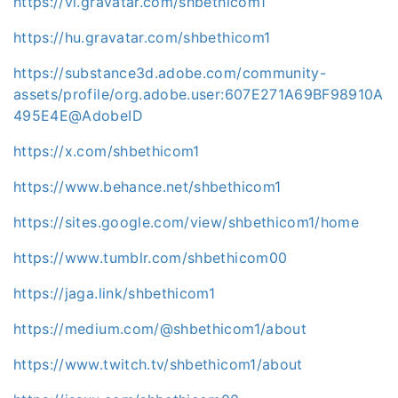
https://vi.gravatar.com/shbethicom1
https://hu.gravatar.com/shbethicom1
https://substance3d.adobe.com/community-
assets/profile/org.adobe.user:607E271A69BF98910A
495E4E@AdobeID
https://x.com/shbethicom1
https://www.behance.net/shbethicom1
https://sites.google.com/view/shbethicom1/home
https://www.tumblr.com/shbethicom00
https://jaga.link/shbethicom1
https://medium.com/@shbethicom1/about
https://www.twitch.tv/shbethicom1/about