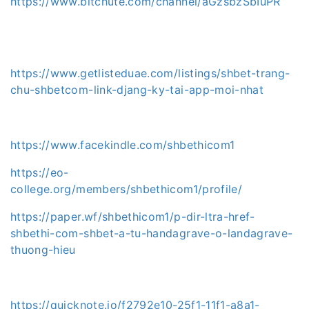
https://www.bitchute.com/channel/aGzsbzSbIuPR
https://www.getlisteduae.com/listings/shbet-trang-
chu-shbetcom-link-djang-ky-tai-app-moi-nhat
https://www.facekindle.com/shbethicom1
https://eo-
college.org/members/shbethicom1/profile/
https://paper.wf/shbethicom1/p-dir-ltra-href-
shbethi-com-shbet-a-tu-handagrave-o-landagrave-
thuong-hieu
https://quicknote.io/f2792e10-25f1-11f1-a8a1-