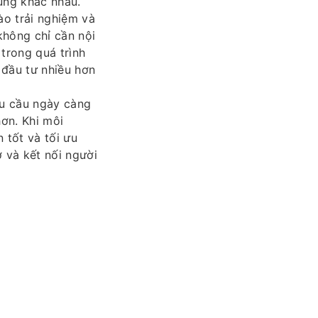
ùng khác nhau.
ào trải nghiệm và
không chỉ cần nội
trong quá trình
 đầu tư nhiều hơn
hu cầu ngày càng
hơn. Khi môi
 tốt và tối ưu
ợ và kết nối người