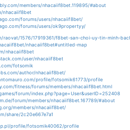
bbly.com/members/nhacaiif8bet.119895/#about
m/nhacaiif8bet
ago.com/forums/users/nhacaiif8bet/
ago.com/forums/users/ok9propertyy/
om/raovat/1576/17919361/f8bet-san-choi-uy-tin-minh-bac
hacaiif8bet/nhacaiif8bet#untitled-map
om/nhacaiif8bet
stack.com/user/nhacaiif8bet
z.com/fotsomik
obs.com/author/nhacaiif8bet/
antomauro.com/profile/fotsomik61773/profile
ay.com/fitness/forums/members/nhacaiif8bet.html
my.games/forum/index.php?page=User&userID=252408
mm.de/forum/members/nhacaiif8bet.167789/#about
ng.org/members/nhacaiif8bet/
com/share/2c20e667e7a1
p.pl/profile/fotsomik40062/profile