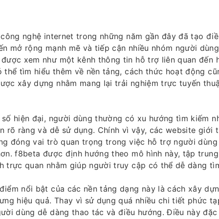
a công nghệ internet trong những năm gần đây đã tạo điề
yến mở rộng mạnh mẽ và tiếp cận nhiều nhóm người dùng
 được xem như một kênh thông tin hỗ trợ liên quan đến h
ó thể tìm hiểu thêm về nền tảng, cách thức hoạt động c
ược xây dựng nhằm mang lại trải nghiệm trực tuyến thuận
 số hiện đại, người dùng thường có xu hướng tìm kiếm n
n rõ ràng và dễ sử dụng. Chính vì vậy, các website giới 
g đóng vai trò quan trọng trong việc hỗ trợ người dùng
hơn. f8beta được định hướng theo mô hình này, tập trung
h trực quan nhằm giúp người truy cập có thể dễ dàng tìm
điểm nổi bật của các nền tảng dạng này là cách xây dựn
ưng hiệu quả. Thay vì sử dụng quá nhiều chi tiết phức t
gười dùng dễ dàng thao tác và điều hướng. Điều này đặc 