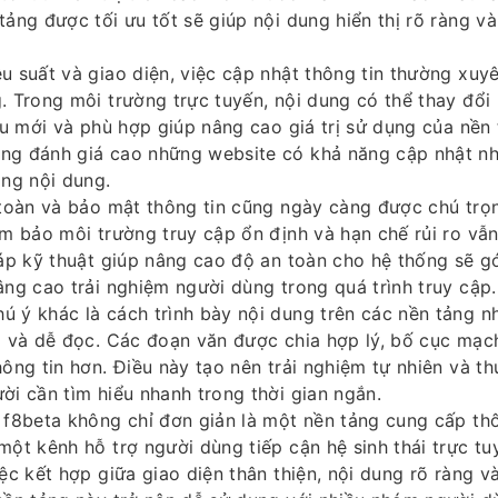
tảng được tối ưu tốt sẽ giúp nội dung hiển thị rõ ràng v
u suất và giao diện, việc cập nhật thông tin thường xuy
. Trong môi trường trực tuyến, nội dung có thể thay đổi l
iệu mới và phù hợp giúp nâng cao giá trị sử dụng của nền
ng đánh giá cao những website có khả năng cập nhật n
ong nội dung.
 toàn và bảo mật thông tin cũng ngày càng được chú trọn
ảm bảo môi trường truy cập ổn định và hạn chế rủi ro vẫn
háp kỹ thuật giúp nâng cao độ an toàn cho hệ thống sẽ 
âng cao trải nghiệm người dùng trong quá trình truy cập.
ú ý khác là cách trình bày nội dung trên các nền tảng n
g và dễ đọc. Các đoạn văn được chia hợp lý, bố cục mạc
hông tin hơn. Điều này tạo nên trải nghiệm tự nhiên và thu
ời cần tìm hiểu nhanh trong thời gian ngắn.
 f8beta không chỉ đơn giản là một nền tảng cung cấp th
một kênh hỗ trợ người dùng tiếp cận hệ sinh thái trực t
iệc kết hợp giữa giao diện thân thiện, nội dung rõ ràng v