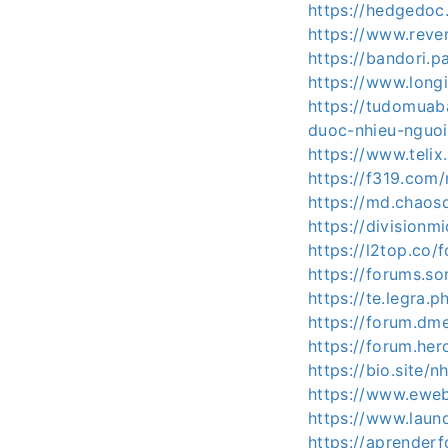
https://hedgedoc.
https://www.rever
https://bandori.p
https://www.lon
https://tudomuab
duoc-nhieu-nguoi
https://www.telix
https://f319.com
https://md.chaos
https://divisionm
https://l2top.co
https://forums.s
https://te.legra.
https://forum.dm
https://forum.he
https://bio.site/n
https://www.ewe
https://www.laun
https://aprenderf