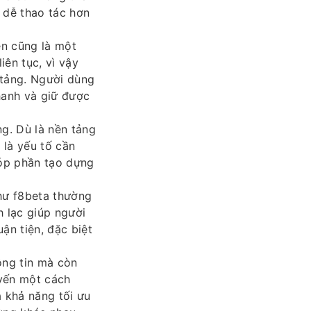
à dễ thao tác hơn
ên cũng là một
iên tục, vì vậy
 tảng. Người dùng
hanh và giữ được
g. Dù là nền tảng
 là yếu tố cần
góp phần tạo dựng
hư f8beta thường
h lạc giúp người
ận tiện, đặc biệt
ông tin mà còn
uyến một cách
à khả năng tối ưu