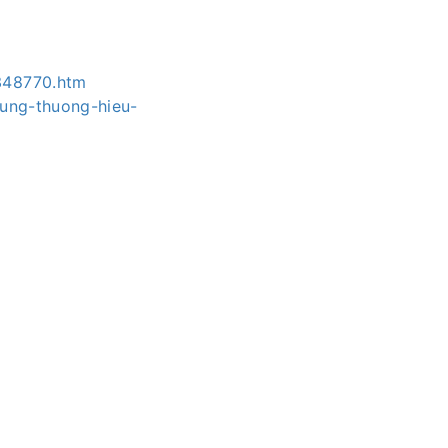
348770.htm
hung-thuong-hieu-