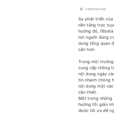
3 MONTHS AGO
Sự phát triển củ
nền tảng trực tu
hướng đó, f8beta
nơi người dùng c
dung tổng quan đ
cận hơn.
Trong môi trường
cung cấp thông ti
nội dung ngày càn
tin nhanh chóng 
nội dung một các
cần thiết.
Một trong những 
hướng tối giản nh
được tối ưu để n