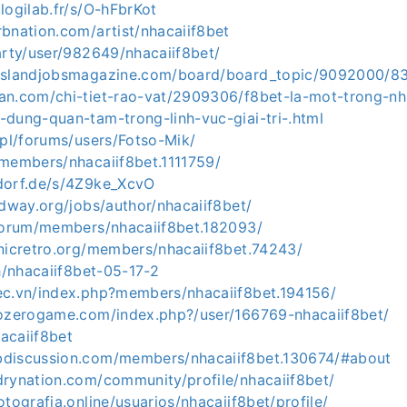
logilab.fr/s/O-hFbrKot
bnation.com/artist/nhacaiif8bet
arty/user/982649/nhacaiif8bet/
gislandjobsmagazine.com/board/board_topic/9092000/8
an.com/chi-tiet-rao-vat/2909306/f8bet-la-mot-trong-n
-dung-quan-tam-trong-linh-vuc-giai-tri-.html
.pl/forums/users/Fotso-Mik/
/members/nhacaiif8bet.1111759/
dorf.de/s/4Z9ke_XcvO
idway.org/jobs/author/nhacaiif8bet/
/forum/members/nhacaiif8bet.182093/
onicretro.org/members/nhacaiif8bet.74243/
ph/nhacaiif8bet-05-17-2
ec.vn/index.php?members/nhacaiif8bet.194156/
rozerogame.com/index.php?/user/166769-nhacaiif8bet/
hacaiif8bet
bdiscussion.com/members/nhacaiif8bet.130674/#about
drynation.com/community/profile/nhacaiif8bet/
otografia.online/usuarios/nhacaiif8bet/profile/