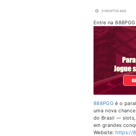
9 MONTHS AGO
Entre na 888PGG –
888PGG
é o para
uma nova chance 
do Brasil — slots
em grandes conqu
Website:
https://