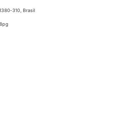
1380-310, Brasil
88pg