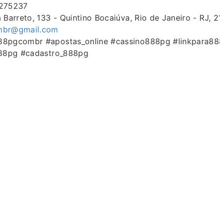
2275237
 Barreto, 133 - Quintino Bocaiúva, Rio de Janeiro - RJ, 2
br@gmail.com
88pgcombr #apostas_online #cassino888pg #linkpara8
888pg #cadastro_888pg