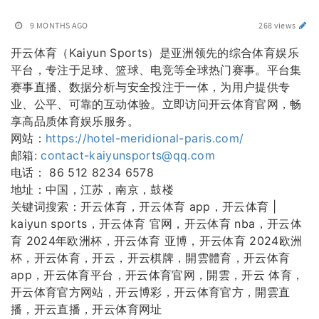
9 MONTHS AGO
268 views
开云体育（Kaiyun Sports）是亚洲领先的综合体育娱乐
平台，专注于足球、篮球、电竞等全球热门赛事。平台集
赛事直播、数据分析与安全投注于一体，为用户提供专
业、公平、可靠的互动体验。立即访问开云体育官网，畅
享高品质体育娱乐服务。
网站：
https://hotel-meridional-paris.com/
邮箱:
contact-kaiyunsports@qq.com
电话： 86 512 8234 6578
地址：中国，江苏，南京，鼓楼
关键词搜索：开云体育，开云体育 app，开云体育 |
kaiyun sports，开云体育 官网，开云体育 nba，开云体
育 2024年欧洲杯，开云体育 亚博，开云体育 2024欧洲
杯，开云体育，开云，开云棋牌，開雲體育，开云体育
app，开云体育平台，开云体育官网，開雲，开云 体育，
开云体育官方网站，开云博彩，开云体育官方，開雲直
播，开云直播，开云体育网址