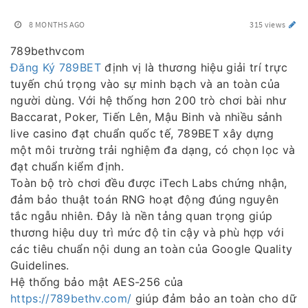
8 MONTHS AGO
315 views
789bethvcom
Đăng Ký 789BET
định vị là thương hiệu giải trí trực
tuyến chú trọng vào sự minh bạch và an toàn của
người dùng. Với hệ thống hơn 200 trò chơi bài như
Baccarat, Poker, Tiến Lên, Mậu Binh và nhiều sảnh
live casino đạt chuẩn quốc tế, 789BET xây dựng
một môi trường trải nghiệm đa dạng, có chọn lọc và
đạt chuẩn kiểm định.
Toàn bộ trò chơi đều được iTech Labs chứng nhận,
đảm bảo thuật toán RNG hoạt động đúng nguyên
tắc ngẫu nhiên. Đây là nền tảng quan trọng giúp
thương hiệu duy trì mức độ tin cậy và phù hợp với
các tiêu chuẩn nội dung an toàn của Google Quality
Guidelines.
Hệ thống bảo mật AES-256 của
https://789bethv.com/
giúp đảm bảo an toàn cho dữ