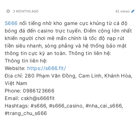
3 MONTHS AGO
61 views
S666
nổi tiếng nhờ kho game cực khủng từ cá độ
bóng đá đến casino trực tuyến. Điểm cộng lớn nhất
khiến người chơi mê mẩn chính là tốc độ nạp rút
tiền siêu nhanh, sòng phẳng và hệ thống bảo mật
thông tin cực kỳ an toàn. Thông tin liên hệ:
Thông tin liên hệ:
Website:
https://s666.fit/
Địa chỉ: 280 Phạm Văn Đồng, Cam Linh, Khánh Hòa,
Việt Nam
Phone: 0986123666
Email: cskh@s666fit
Hashtags: #s666, #s666_casino, #nha_cai_s666,
#trang_chu_s666