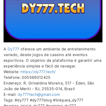
A
Dy777
oferece um ambiente de entretenimento
variado, desde jogos de cassino até eventos
esportivos. O objetivo da plataforma é garantir uma
experiência simples e fácil de navegar.
Website:
https://dy777.tech/
Telefone: 005569012425
Endereço: R. Grinaldina Moreira, 517 - Éden, São
João de Meriti - RJ, 25535-014, Brazil
E-mail:
dy777tech@gmail.com
Tags: #dy777 #dy777blog #linkpara_dy777
#pagina_inicial_dy777 #registro_dy777