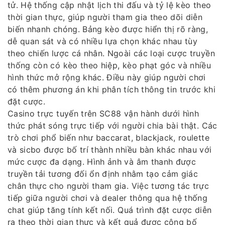
tử. Hệ thống cập nhật lịch thi đấu và tỷ lệ kèo theo
thời gian thực, giúp người tham gia theo dõi diễn
biến nhanh chóng. Bảng kèo được hiển thị rõ ràng,
dễ quan sát và có nhiều lựa chọn khác nhau tùy
theo chiến lược cá nhân. Ngoài các loại cược truyền
thống còn có kèo theo hiệp, kèo phạt góc và nhiều
hình thức mở rộng khác. Điều này giúp người chơi
có thêm phương án khi phân tích thông tin trước khi
đặt cược.
Casino trực tuyến trên SC88 vận hành dưới hình
thức phát sóng trực tiếp với người chia bài thật. Các
trò chơi phổ biến như baccarat, blackjack, roulette
và sicbo được bố trí thành nhiều bàn khác nhau với
mức cược đa dạng. Hình ảnh và âm thanh được
truyền tải tương đối ổn định nhằm tạo cảm giác
chân thực cho người tham gia. Việc tương tác trực
tiếp giữa người chơi và dealer thông qua hệ thống
chat giúp tăng tính kết nối. Quá trình đặt cược diễn
ra theo thời gian thực và kết quả được công bố