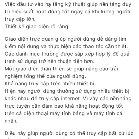
Việc đầu tư vào hạ tầng kỹ thuật giúp nền tảng duy
trì hiệu suất hoạt động tốt ngay cả khi lượng người
truy cập lớn.
Thiết kế giao diện rõ ràng
Giao diện trực quan giúp người dùng dễ dàng tìm
kiếm nội dung và thực hiện các thao tác cần thiết.
Các danh mục thường được sắp xếp hợp lý để quá
trình sử dụng trở nên thuận tiện hơn.
Một giao diện thân thiện sẽ giúp nâng cao trải
nghiệm tổng thể của người dùng.
Khả năng truy cập trên nhiều thiết bị
Hiện nay người dùng thường sử dụng nhiều thiết bị
khác nhau để truy cập internet. Vì vậy các nền tảng
trực tuyến cần đảm bảo khả năng hoạt động tốt
trên cả điện thoại máy tính bảng và máy tính cá
nhân.
Điều này giúp người dùng có thể truy cập bất cứ lúc