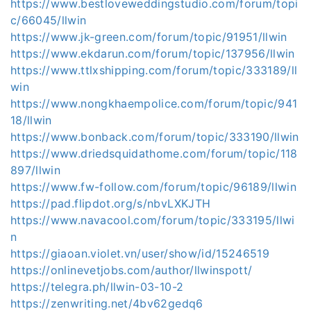
https://www.bestloveweddingstudio.com/forum/topi
c/66045/llwin
https://www.jk-green.com/forum/topic/91951/llwin
https://www.ekdarun.com/forum/topic/137956/llwin
https://www.ttlxshipping.com/forum/topic/333189/ll
win
https://www.nongkhaempolice.com/forum/topic/941
18/llwin
https://www.bonback.com/forum/topic/333190/llwin
https://www.driedsquidathome.com/forum/topic/118
897/llwin
https://www.fw-follow.com/forum/topic/96189/llwin
https://pad.flipdot.org/s/nbvLXKJTH
https://www.navacool.com/forum/topic/333195/llwi
n
https://giaoan.violet.vn/user/show/id/15246519
https://onlinevetjobs.com/author/llwinspott/
https://telegra.ph/llwin-03-10-2
https://zenwriting.net/4bv62gedq6