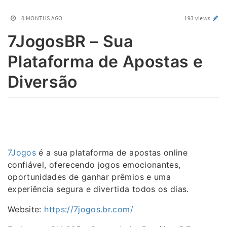
8 MONTHS AGO
193 views
7JogosBR – Sua
Plataforma de Apostas e
Diversão
7Jogos
é a sua plataforma de apostas online
confiável, oferecendo jogos emocionantes,
oportunidades de ganhar prêmios e uma
experiência segura e divertida todos os dias.
Website:
https://7jogos.br.com/