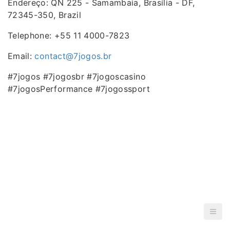
Endereço: QN 225 - Samambaia, Brasília - DF,
72345-350, Brazil
Telephone: +55 11 4000-7823
Email:
contact@7jogos.br
#7jogos #7jogosbr #7jogoscasino
#7jogosPerformance #7jogossport