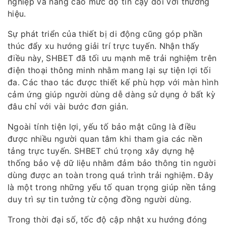
nghiệp và nâng cao mức độ tin cậy đối với thương
hiệu.
Sự phát triển của thiết bị di động cũng góp phần
thúc đẩy xu hướng giải trí trực tuyến. Nhận thấy
điều này, SHBET đã tối ưu mạnh mẽ trải nghiệm trên
điện thoại thông minh nhằm mang lại sự tiện lợi tối
đa. Các thao tác được thiết kế phù hợp với màn hình
cảm ứng giúp người dùng dễ dàng sử dụng ở bất kỳ
đâu chỉ với vài bước đơn giản.
Ngoài tính tiện lợi, yếu tố bảo mật cũng là điều
được nhiều người quan tâm khi tham gia các nền
tảng trực tuyến. SHBET chú trọng xây dựng hệ
thống bảo vệ dữ liệu nhằm đảm bảo thông tin người
dùng được an toàn trong quá trình trải nghiệm. Đây
là một trong những yếu tố quan trọng giúp nền tảng
duy trì sự tin tưởng từ cộng đồng người dùng.
Trong thời đại số, tốc độ cập nhật xu hướng đóng