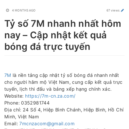
4 MONTHS AGO
67 views
Tỷ số 7M nhanh nhất hôm
nay – Cập nhật kết quả
bóng đá trực tuyến
7M
là nền tảng cập nhật tỷ số bóng đá nhanh nhất
cho người hâm mộ Việt Nam, cung cấp kết quả trực
tuyến, lịch thi đấu và bảng xếp hạng chính xác.
Website:
https://7m-cn.za.com/
Phone: 0352981744
Địa chỉ: 24 Số 4, Hiệp Bình Chánh, Hiệp Bình, Hồ Chí
Minh, Việt Nam
Email:
7mcnzacom@gmail.com