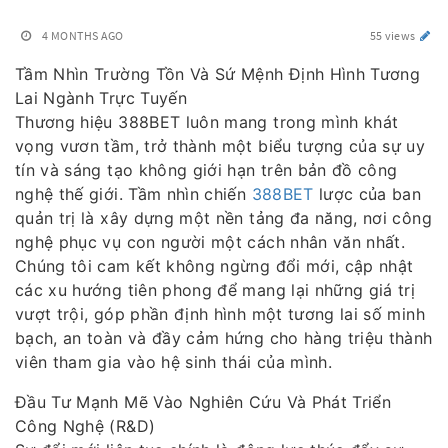
4 MONTHS AGO
55 views
Tầm Nhìn Trường Tồn Và Sứ Mệnh Định Hình Tương
Lai Ngành Trực Tuyến
Thương hiệu 388BET luôn mang trong mình khát
vọng vươn tầm, trở thành một biểu tượng của sự uy
tín và sáng tạo không giới hạn trên bản đồ công
nghệ thế giới. Tầm nhìn chiến
388BET
lược của ban
quản trị là xây dựng một nền tảng đa năng, nơi công
nghệ phục vụ con người một cách nhân văn nhất.
Chúng tôi cam kết không ngừng đổi mới, cập nhật
các xu hướng tiên phong để mang lại những giá trị
vượt trội, góp phần định hình một tương lai số minh
bạch, an toàn và đầy cảm hứng cho hàng triệu thành
viên tham gia vào hệ sinh thái của mình.
Đầu Tư Mạnh Mẽ Vào Nghiên Cứu Và Phát Triển
Công Nghệ (R&D)