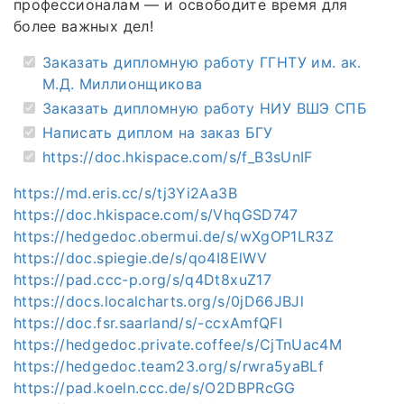
профессионалам — и освободите время для
более важных дел!
Заказать дипломную работу ГГНТУ им. ак.
М.Д. Миллионщикова
Заказать дипломную работу НИУ ВШЭ СПБ
Написать диплом на заказ БГУ
https://doc.hkispace.com/s/f_B3sUnIF
https://md.eris.cc/s/tj3Yi2Aa3B
https://doc.hkispace.com/s/VhqGSD747
https://hedgedoc.obermui.de/s/wXgOP1LR3Z
https://doc.spiegie.de/s/qo4I8ElWV
https://pad.ccc-p.org/s/q4Dt8xuZ17
https://docs.localcharts.org/s/0jD66JBJl
https://doc.fsr.saarland/s/-ccxAmfQFI
https://hedgedoc.private.coffee/s/CjTnUac4M
https://hedgedoc.team23.org/s/rwra5yaBLf
https://pad.koeln.ccc.de/s/O2DBPRcGG