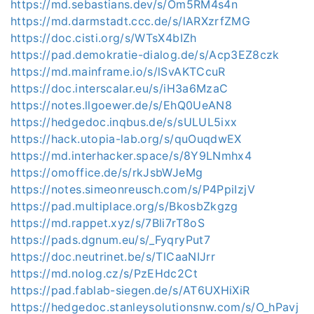
https://md.sebastians.dev/s/Om5RM4s4n
https://md.darmstadt.ccc.de/s/lARXzrfZMG
https://doc.cisti.org/s/WTsX4bIZh
https://pad.demokratie-dialog.de/s/Acp3EZ8czk
https://md.mainframe.io/s/lSvAKTCcuR
https://doc.interscalar.eu/s/iH3a6MzaC
https://notes.llgoewer.de/s/EhQ0UeAN8
https://hedgedoc.inqbus.de/s/sULUL5ixx
https://hack.utopia-lab.org/s/quOuqdwEX
https://md.interhacker.space/s/8Y9LNmhx4
https://omoffice.de/s/rkJsbWJeMg
https://notes.simeonreusch.com/s/P4PpiIzjV
https://pad.multiplace.org/s/BkosbZkgzg
https://md.rappet.xyz/s/7Bli7rT8oS
https://pads.dgnum.eu/s/_FyqryPut7
https://doc.neutrinet.be/s/TlCaaNIJrr
https://md.nolog.cz/s/PzEHdc2Ct
https://pad.fablab-siegen.de/s/AT6UXHiXiR
https://hedgedoc.stanleysolutionsnw.com/s/O_hPavj