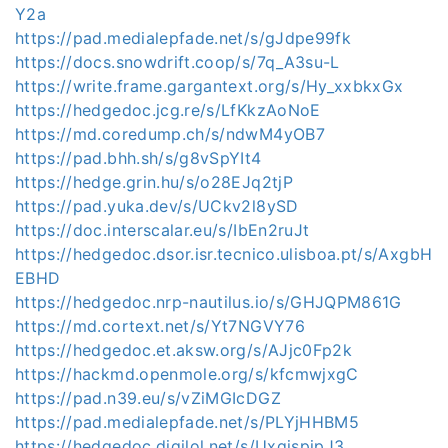
Y2a
https://pad.medialepfade.net/s/gJdpe99fk
https://docs.snowdrift.coop/s/7q_A3su-L
https://write.frame.gargantext.org/s/Hy_xxbkxGx
https://hedgedoc.jcg.re/s/LfKkzAoNoE
https://md.coredump.ch/s/ndwM4yOB7
https://pad.bhh.sh/s/g8vSpYIt4
https://hedge.grin.hu/s/o28EJq2tjP
https://pad.yuka.dev/s/UCkv2l8ySD
https://doc.interscalar.eu/s/IbEn2ruJt
https://hedgedoc.dsor.isr.tecnico.ulisboa.pt/s/AxgbH
EBHD
https://hedgedoc.nrp-nautilus.io/s/GHJQPM861G
https://md.cortext.net/s/Yt7NGVY76
https://hedgedoc.et.aksw.org/s/AJjc0Fp2k
https://hackmd.openmole.org/s/kfcmwjxgC
https://pad.n39.eu/s/vZiMGIcDGZ
https://pad.medialepfade.net/s/PLYjHHBM5
https://hedgedoc.digilol.net/s/UxqjspipJ3