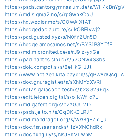
https://pads.cantorgymnasium.de/s/WH4cBnYgV
https://md.sigma2.no/s/rp9whKCpU
https://hd.wedler.me/s/GOWAlX1AT
https://hedgedoc.auro.re/s/jkOBEIywj2
https://pad.gusted.xyz/s/N0fYZUn5D
https://hedge.amosamos.net/s/BYS1B3YTfE
https://md.micronited.de/s/rJ9lz-yxGe
https://pad.nantes.cloud/s/57ONw4S3bs
https://dok.kompot.si/s/8eI_kG_JJt
https://www.notizen.kita.bayern/s/qPwAdQAgLA
https://doc.gnuragist.es/s/sXhMYqXVRH
https://notas.gaiacoop.tech/s/b28G299qX
https://edit.leiden.digital/s/o_kWf_d7L
https://md.gafert.org/s/pZz0JU215
https://pads.jeito.nl/s/OqDKKCLRJF
https://md.mandragot.org/s/WsGg8ZYI_u
https://doc.fsr.saarland/s/HzVXNChdRk
https://doc.fung.uy/s/NsJ9hMLwnM