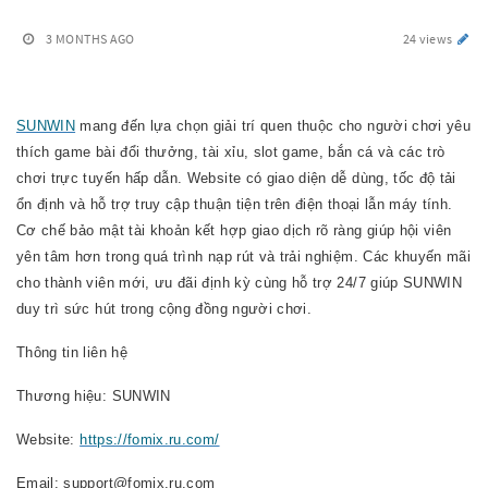
3 MONTHS AGO
24 views
SUNWIN
mang đến lựa chọn giải trí quen thuộc cho người chơi yêu
thích game bài đổi thưởng, tài xỉu, slot game, bắn cá và các trò
chơi trực tuyến hấp dẫn. Website có giao diện dễ dùng, tốc độ tải
ổn định và hỗ trợ truy cập thuận tiện trên điện thoại lẫn máy tính.
Cơ chế bảo mật tài khoản kết hợp giao dịch rõ ràng giúp hội viên
yên tâm hơn trong quá trình nạp rút và trải nghiệm. Các khuyến mãi
cho thành viên mới, ưu đãi định kỳ cùng hỗ trợ 24/7 giúp SUNWIN
duy trì sức hút trong cộng đồng người chơi.
Thông tin liên hệ
Thương hiệu: SUNWIN
Website:
https://fomix.ru.com/
Email: support@fomix.ru.com