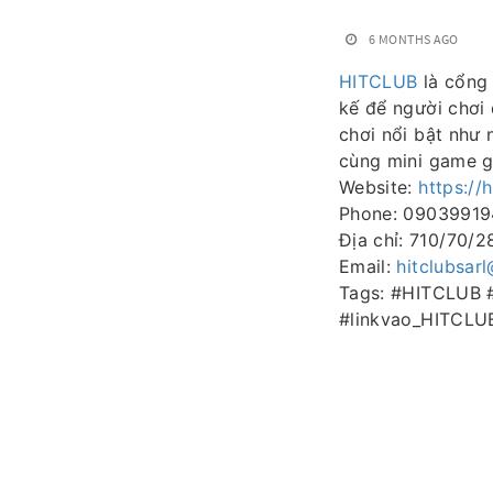
6 MONTHS AGO
HITCLUB
là cổng 
kế để người chơi
chơi nổi bật như 
cùng mini game gi
Website:
https://h
Phone: 0903991
Địa chỉ: 710/70/2
Email:
hitclubsar
Tags: #HITCLUB 
#linkvao_HITCLU