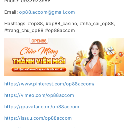
Phone: 0933923988
Email:
op88.accom@gmail.com
Hashtags: #op88, #op88_casino, #nha_cai_op88,
#trang_chu_op88 #op88accom
https://www.pinterest.com/op88accom/
https://vimeo.com/op88accom
https://gravatar.com/op88accom
https://issuu.com/op88accom