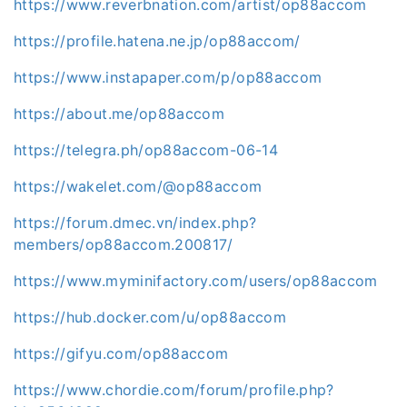
https://www.reverbnation.com/artist/op88accom
https://profile.hatena.ne.jp/op88accom/
https://www.instapaper.com/p/op88accom
https://about.me/op88accom
https://telegra.ph/op88accom-06-14
https://wakelet.com/@op88accom
https://forum.dmec.vn/index.php?
members/op88accom.200817/
https://www.myminifactory.com/users/op88accom
https://hub.docker.com/u/op88accom
https://gifyu.com/op88accom
https://www.chordie.com/forum/profile.php?