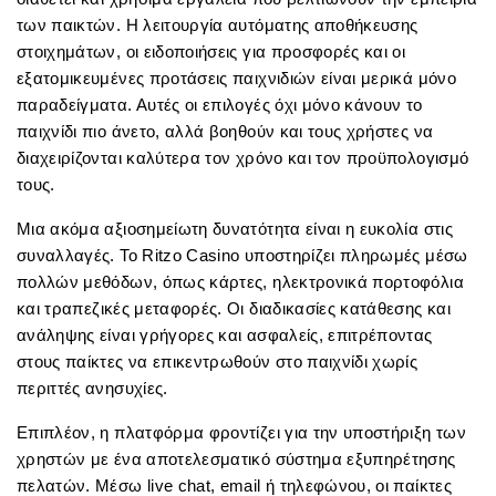
των παικτών. Η λειτουργία αυτόματης αποθήκευσης
στοιχημάτων, οι ειδοποιήσεις για προσφορές και οι
εξατομικευμένες προτάσεις παιχνιδιών είναι μερικά μόνο
παραδείγματα. Αυτές οι επιλογές όχι μόνο κάνουν το
παιχνίδι πιο άνετο, αλλά βοηθούν και τους χρήστες να
διαχειρίζονται καλύτερα τον χρόνο και τον προϋπολογισμό
τους.
Μια ακόμα αξιοσημείωτη δυνατότητα είναι η ευκολία στις
συναλλαγές. Το Ritzo Casino υποστηρίζει πληρωμές μέσω
πολλών μεθόδων, όπως κάρτες, ηλεκτρονικά πορτοφόλια
και τραπεζικές μεταφορές. Οι διαδικασίες κατάθεσης και
ανάληψης είναι γρήγορες και ασφαλείς, επιτρέποντας
στους παίκτες να επικεντρωθούν στο παιχνίδι χωρίς
περιττές ανησυχίες.
Επιπλέον, η πλατφόρμα φροντίζει για την υποστήριξη των
χρηστών με ένα αποτελεσματικό σύστημα εξυπηρέτησης
πελατών. Μέσω live chat, email ή τηλεφώνου, οι παίκτες