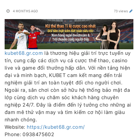
4 MONTHS AGO
73 views
kubet68.gr.com
là thương hiệu giải trí trực tuyến uy
tín, cung cấp các dịch vụ cá cược thể thao, casino
live và game đổi thưởng hấp dẫn. Với nền tảng hiện
đại và minh bạch, KUBET cam kết mang đến trải
nghiệm giải trí an toàn tuyệt đối cho người chơi.
Ngoài ra, sân chơi còn sở hữu hệ thống bảo mật đa
lớp cùng dịch vụ chăm sóc khách hàng chuyên
nghiệp 24/7. Đây là điểm đến lý tưởng cho những ai
đam mê thử vận may và tìm kiếm cơ hội làm giàu
nhanh chóng.
Website:
https://kubet68.gr.com/
Phone: 0938475602