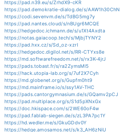
https://pad.n39.eu/s/ZrhdX9-cKR
https://pad.demokratie-dialog.de/s/AAW1h30ChN
https://codi.sevenvm.de/s/TdBG5mg7y
https://pad.nantes.cloud/s/nBUgr6MCQE
https://hedgedoc.ichmann.de/s/u1Xt4Axdta
https://notas.gaiacoop.tech/s/MjbjTYNY2
https://pad.hxx.cz/s/Sd_oz-xzrI
https://hedgedoc.digilol.net/s/RR-CTYxs8e
https://md.softwarefreedom.net/s/rx3K-4jrJ
https://pads.tobast.fr/s/ra2ZymsMl5
https://hack.utopia-lab.org/s/7uf2X7Cyh
https://md.globenet.org/s/Gupfm0ht9
https://md.mainframe.io/s/ssy1AV-THC
https://pads.cantorgymnasium.de/s/GQamv2pCJ
https://pad.multiplace.org/s/S1d5pXNxGx
https://doc.hkispace.com/s/2WE60oF4w
https://pad.fablab-siegen.de/s/zL3PA7pc1Y
https://hd.wedler.me/s/GkuGDdv0Y
https://hedge.amosamos.net/s/k3_AH6zNiU