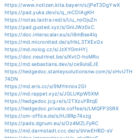
https://www.notizen.kita.bayern/s/jPeT3DgYwX
https://pad.yuka.dev/s/q_mCDlAgKH
https://notas.laotra.red/s/Uu_noOjuZn
https://pad.gusted.xyz/s/GnIJWz0xC
https://doc.interscalar.eu/s/i6mBse4lq
https://md.micronited.de/s/HkL3TXExGx
https://md.nolog.cz/s/JzXYGmHYj
https://doc.neutrinet.be/s/KvtO-hoMRo
https://md.sebastians.dev/s/ce9uIsEJE
https://hedgedoc.stanleysolutionsnw.com/s/xHvUTH
74DN
https://md.eris.cc/s/9MYmnox2Gl
https://md.rappet.xyz/s/JGLUKpW5XM
https://hedgedoc.jcg.re/s/2TXzuYBtqE
https://hedgedoc.private.coffee/s/LMQFP3SRX
https://om-office.de/s/HJ8Rp74xzg
https://pads.dgnum.eu/s/Oz4MZLFyRC
https://md.darmstadt.ccc.de/s/bVwEHBD-sV
https://doc.interscalar.eu/s/x-gkzINwS