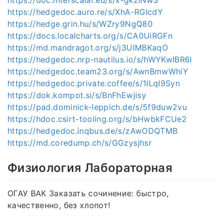
https://hedgedoc.auro.re/s/XhA-RGIcdY
https://hedge.grin.hu/s/WZry9NgQ80
https://docs.localcharts.org/s/CA0UiRGFn
https://md.mandragot.org/s/j3UlMBKaqO
https://hedgedoc.nrp-nautilus.io/s/hWYKwIBR6l
https://hedgedoc.team23.org/s/AwnBmwWhiY
https://hedgedoc.private.coffee/s/1ILqI9Syn
https://dok.kompot.si/s/BnFhEwjisy
https://pad.dominick-leppich.de/s/5f9duw2vu
https://hdoc.csirt-tooling.org/s/bHwbkFCUe2
https://hedgedoc.inqbus.de/s/zAwODQTMB
https://md.coredump.ch/s/GGzysjhsr
Физиология Лабораторная
ОГАУ ВАК Заказать сочинение: быстро,
качественно, без хлопот!