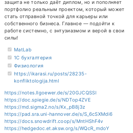
защита не только даёт диплом, но и пополняет
портфолио реальным проектом, который может
стать отправной точкой для карьеры или
собственного бизнеса. Главное — подойти к
работе системно, с энтузиазмом и верой в свои
силы!
MatLab
1C бухгалтерия
Физиология
https://ikarasi.ru/posts/28235-
konfliktologija.html
https://notes.llgoewer.de/s/20GJCQSSl
https://doc.spiegie.de/s/NDTop4ZVE
https://md.sigma2.no/s/Kx_pB8j3z
https://pad.sra.uni-hannover.de/s/S_6cSXMdi6
https://docs.snowdrift.coop/s/MntHShF4v
https://hedgedoc.et.aksw.org/s/WQcR_mdoY