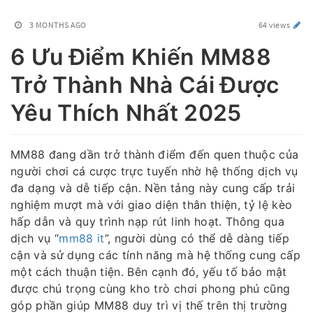
3 MONTHS AGO
64 views
6 Ưu Điểm Khiến MM88
Trở Thành Nhà Cái Được
Yêu Thích Nhất 2025
MM88 đang dần trở thành điểm đến quen thuộc của
người chơi cá cược trực tuyến nhờ hệ thống dịch vụ
đa dạng và dễ tiếp cận. Nền tảng này cung cấp trải
nghiệm mượt mà với giao diện thân thiện, tỷ lệ kèo
hấp dẫn và quy trình nạp rút linh hoạt. Thông qua
dịch vụ “
mm88 it
”, người dùng có thể dễ dàng tiếp
cận và sử dụng các tính năng mà hệ thống cung cấp
một cách thuận tiện. Bên cạnh đó, yếu tố bảo mật
được chú trọng cùng kho trò chơi phong phú cũng
góp phần giúp MM88 duy trì vị thế trên thị trường