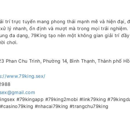
ải trí trực tuyến mang phong thái mạnh mẽ và hiện đại, 
xử lý nhanh, ổn định và mượt mà trong mọi trải nghiệm.
ung đa dạng, 79King tạo nên một không gian giải trí đầy
ời chơi.
23 Phan Chu Trinh, Phường 14, Bình Thạnh, Thành phố Hồ
s://www.79king.sex/
2988
gsex@gmail.com
ingsex #79kingapp #79king2mobi #link79king #79king
#casino79king #nhacai79king #trangchu79king