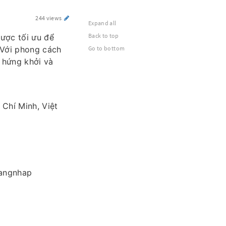
244 views
Expand all
Back to top
được tối ưu để
 Với phong cách
Go to bottom
 hứng khởi và
 Chí Minh, Việt
dangnhap