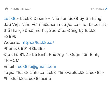
7 MONTHS AGO
179 views
Luck8
- Luck8 Casino - Nhà cái luck8 uy tín hàng
đầu Việt Nam với nhiều sảnh cược: casino, baccarat,
thể thao, xổ số, nổ hũ, xóc đĩa…Đăng ký luck8
+299k
Website:
https://luck8.so/
Phone: 0901.436.295
Địa chỉ: 81/25 Lê Bình, Phường 4, Quận Tân Bình,
TP.HCM
Email:
luck8so@gmail.com
Tags: #luck8 #nhacailuck8 #linkvaoluck8 #luck8so
#linkluck8 #luck8casino