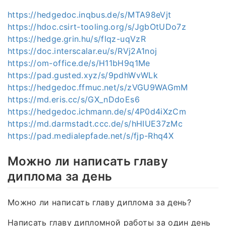
https://hedgedoc.inqbus.de/s/MTA98eVjt
https://hdoc.csirt-tooling.org/s/JgbOtUDo7z
https://hedge.grin.hu/s/flqz-uqVzR
https://doc.interscalar.eu/s/RVj2A1noj
https://om-office.de/s/H11bH9q1Me
https://pad.gusted.xyz/s/9pdhWvWLk
https://hedgedoc.ffmuc.net/s/zVGU9WAGmM
https://md.eris.cc/s/GX_nDdoEs6
https://hedgedoc.ichmann.de/s/4P0d4iXzCm
https://md.darmstadt.ccc.de/s/hHIUE37zMc
https://pad.medialepfade.net/s/fjp-Rhq4X
Можно ли написать главу
диплома за день
Можно ли написать главу диплома за день?
Написать главу дипломной работы за один день