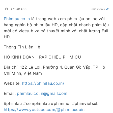
A YEAR AGO
666 views
Phimlau.co.in
là trang web xem phim lậu online với
hàng nghìn bộ phim lậu HD, cập nhật nhanh phim lậu
mới có vietsub và cả thuyết minh với chất lượng Full
HD.
Thông Tin Liên Hệ
HỘ KINH DOANH RẠP CHIẾU PHIM CŨ
Địa chỉ: 122 Lê Lợi, Phường 4, Quận Gò Vấp, TP Hồ
Chí Minh, Việt Nam
Website:
https://phimlau.co.in/
Email:
phimlau.co.in@gmail.com
#phimlau #xemphimlau #phimmoi #phimvietsub
https://www.youtube.com/@phimlaucoin