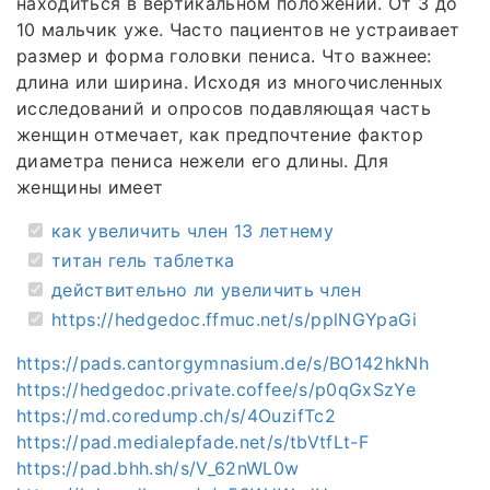
находиться в вертикальном положении. От 3 до
10 мальчик уже. Часто пациентов не устраивает
размер и форма головки пениса. Что важнее:
длина или ширина. Исходя из многочисленных
исследований и опросов подавляющая часть
женщин отмечает, как предпочтение фактор
диаметра пениса нежели его длины. Для
женщины имеет
как увеличить член 13 летнему
титан гель таблетка
действительно ли увеличить член
https://hedgedoc.ffmuc.net/s/pplNGYpaGi
https://pads.cantorgymnasium.de/s/BO142hkNh
https://hedgedoc.private.coffee/s/p0qGxSzYe
https://md.coredump.ch/s/4OuzifTc2
https://pad.medialepfade.net/s/tbVtfLt-F
https://pad.bhh.sh/s/V_62nWL0w