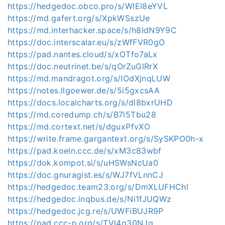
https://hedgedoc.obco.pro/s/WlEl8eYVL
https://md.gafert.org/s/XpkWSszUe
https://md.interhacker.space/s/h8IdN9Y9C
https://doc.interscalar.eu/s/zWfFVR0gO
https://pad.nantes.cloud/s/xOTfo7aLx
https://doc.neutrinet.be/s/qOrZuGlRrX
https://md.mandragot.org/s/IOdXjnqLUW
https://notes.llgoewer.de/s/5i5gxcsAA
https://docs.localcharts.org/s/dl8bxrUHD
https://md.coredump.ch/s/B7l5Tbu28
https://md.cortext.net/s/dguxPfvXO
https://write.frame.gargantext.org/s/SySKPO0h-x
https://pad.koeln.ccc.de/s/xM3c83wbf
https://dok.kompot.si/s/uHSWsNcUa0
https://doc.gnuragist.es/s/WJ7fVLnnCJ
https://hedgedoc.team23.org/s/DmXLUFHChl
https://hedgedoc.inqbus.de/s/Ni1fJUQWz
https://hedgedoc.jcg.re/s/UWFiBUJR9P
https://pad.ccc-p.org/s/TVl4q30NJg