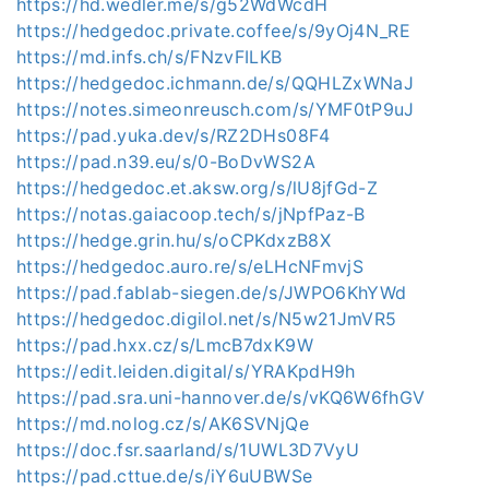
https://hd.wedler.me/s/g52WdWcdH
https://hedgedoc.private.coffee/s/9yOj4N_RE
https://md.infs.ch/s/FNzvFILKB
https://hedgedoc.ichmann.de/s/QQHLZxWNaJ
https://notes.simeonreusch.com/s/YMF0tP9uJ
https://pad.yuka.dev/s/RZ2DHs08F4
https://pad.n39.eu/s/0-BoDvWS2A
https://hedgedoc.et.aksw.org/s/lU8jfGd-Z
https://notas.gaiacoop.tech/s/jNpfPaz-B
https://hedge.grin.hu/s/oCPKdxzB8X
https://hedgedoc.auro.re/s/eLHcNFmvjS
https://pad.fablab-siegen.de/s/JWPO6KhYWd
https://hedgedoc.digilol.net/s/N5w21JmVR5
https://pad.hxx.cz/s/LmcB7dxK9W
https://edit.leiden.digital/s/YRAKpdH9h
https://pad.sra.uni-hannover.de/s/vKQ6W6fhGV
https://md.nolog.cz/s/AK6SVNjQe
https://doc.fsr.saarland/s/1UWL3D7VyU
https://pad.cttue.de/s/iY6uUBWSe