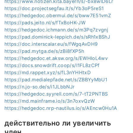
https://www.notizen.kita.bayern/s/-bx8wlD6Lr
https://doc.projectsegfau.lt/s/Yb3oP5reS1
https://hedgedoc.obermui.de/s/bww7E51vmZ
https://pads.jeito.nl/s/fTxBoHK-JW
https://hedgedoc.ichmann.de/s/m3Pq7zvgnj
https://pad.dominick-leppich.de/s/sRh1xBShJ
https://doc.interscalar.eu/s/fWgqAvDH9
https://pad.mytga.de/s/zBi8fXP5h
https://hedgedoc.et.aksw.org/s/EWHIoL4wv
https://docs.snowdrift.coop/s/l1FL8zCPf
https://md.rappet.xyz/s/fL3nYHHtxD
https://pad.medialepfade.net/s/ZBBYyMbU1
https://n.jo-so.de/s/i1JLbbNJr
https://hedgedoc.syyrell.com/s/7-tT2PNTBS
https://md.mainframe.io/s/3n7oxvQzW
https://hedgedoc.nrp-nautilus.io/s/AEncw0Hu1A
действительно ли увеличить
член