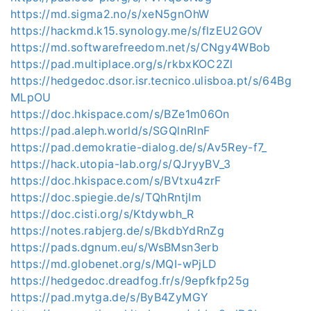
https://md.sigma2.no/s/xeN5gnOhW
https://hackmd.k15.synology.me/s/flzEU2GOV
https://md.softwarefreedom.net/s/CNgy4WBob
https://pad.multiplace.org/s/rkbxKOC2Zl
https://hedgedoc.dsor.isr.tecnico.ulisboa.pt/s/64Bg
MLpOU
https://doc.hkispace.com/s/BZe1m06On
https://pad.aleph.world/s/SGQlnRInF
https://pad.demokratie-dialog.de/s/Av5Rey-f7_
https://hack.utopia-lab.org/s/QJryyBV_3
https://doc.hkispace.com/s/BVtxu4zrF
https://doc.spiegie.de/s/TQhRntjIm
https://doc.cisti.org/s/Ktdywbh_R
https://notes.rabjerg.de/s/BkdbYdRnZg
https://pads.dgnum.eu/s/WsBMsn3erb
https://md.globenet.org/s/MQI-wPjLD
https://hedgedoc.dreadfog.fr/s/9epfkfp25g
https://pad.mytga.de/s/ByB4ZyMGY