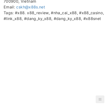
700900, Vietnam
Email:
cskh@x88s.net
Tags: #x88. x88_review, #nha_cai_x88, #x88_casino,
#link_x88, #dang_ky_x88, #dang_ky_x88, #x88snet