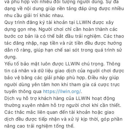
và phù hợp với nhiều đối tượng người dùng. Sự đa
dạng về nội dung giúp nền tảng đáp ứng được nhiều
nhu cầu giải trí khác nhau.
Quy trình đăng ký tài khoản tại LLWIN được xây
dựng gọn nhẹ. Người chơi chỉ cần hoàn thành các
bước cơ bản là có thể bắt đầu trải nghiệm. Các thao
tác đăng nhập, nạp tiền và rút tiền đều được hướng
dẫn rõ ràng, giúp hạn chế sai sót trong quá trình sử
dụng.
Yếu tố bảo mật luôn được LLWIN chú trọng. Thông
tin cá nhân và dữ liệu giao dịch của người chơi được
bảo vệ bằng các giải pháp phù hợp. Điều này giúp
người dùng yên tâm hơn khi tham gia cá cược trực
tuyến thông qua
https://llwin.org/
.
Dịch vụ hỗ trợ khách hàng của LLWIN hoạt động
thường xuyên nhằm hỗ trợ người chơi khi cần thiết.
Các thắc mắc liên quan đến tài khoản hoặc giao
dịch đều được tiếp nhận và xử lý kịp thời, góp phần
nâng cao trải nghiệm tổng thể.