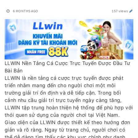
6 MONTHS AGO
157 views
LLWIN Nền Tảng Cá Cược Trực Tuyến Được Đầu Tư
Bài Bản
LLWIN là nền tảng cá cược trực tuyến được phát
triển nhằm mang đến cho người chơi một môi
trường giải trí ổn định và dễ tiếp cận. Trong bối
cảnh nhu cầu giải trí trực tuyến ngày càng tăng,
LLWIN tập trung hoàn thiện hệ thống để phù hợp với
thói quen sử dụng của người chơi tại Việt Nam.
Giao diện của LLWIN được thiết kế theo hướng đơn
giản và rõ ràng. Ngay từ trang chủ, người chơi có
thể dễ dàng tìm thấy các khu vực chính như danh