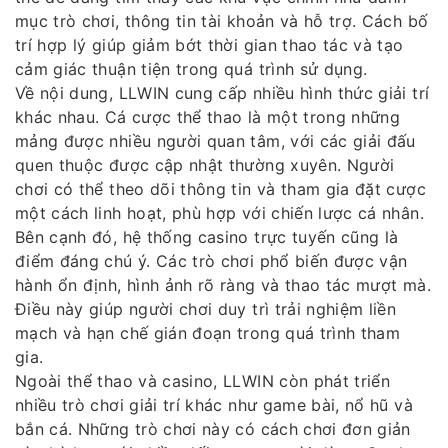
mục trò chơi, thông tin tài khoản và hỗ trợ. Cách bố
trí hợp lý giúp giảm bớt thời gian thao tác và tạo
cảm giác thuận tiện trong quá trình sử dụng.
Về nội dung, LLWIN cung cấp nhiều hình thức giải trí
khác nhau. Cá cược thể thao là một trong những
mảng được nhiều người quan tâm, với các giải đấu
quen thuộc được cập nhật thường xuyên. Người
chơi có thể theo dõi thông tin và tham gia đặt cược
một cách linh hoạt, phù hợp với chiến lược cá nhân.
Bên cạnh đó, hệ thống casino trực tuyến cũng là
điểm đáng chú ý. Các trò chơi phổ biến được vận
hành ổn định, hình ảnh rõ ràng và thao tác mượt mà.
Điều này giúp người chơi duy trì trải nghiệm liền
mạch và hạn chế gián đoạn trong quá trình tham
gia.
Ngoài thể thao và casino, LLWIN còn phát triển
nhiều trò chơi giải trí khác như game bài, nổ hũ và
bắn cá. Những trò chơi này có cách chơi đơn giản