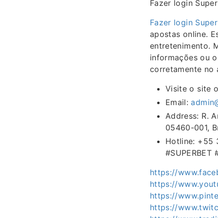
Fazer login Supe
Fazer login Supe
apostas online. E
entretenimento. M
informações ou o
corretamente no 
Visite o site o
Email:
admin
Address: R. A
05460-001, Br
Hotline: +55
#SUPERBET #
https://www.face
https://www.yout
https://www.pinte
https://www.twitc