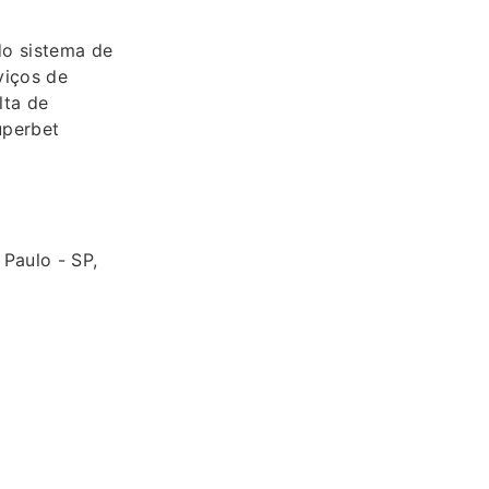
do sistema de
viços de
lta de
uperbet
 Paulo - SP,