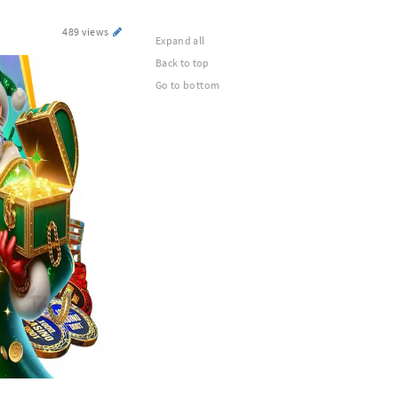
489 views
Expand all
Back to top
Go to bottom