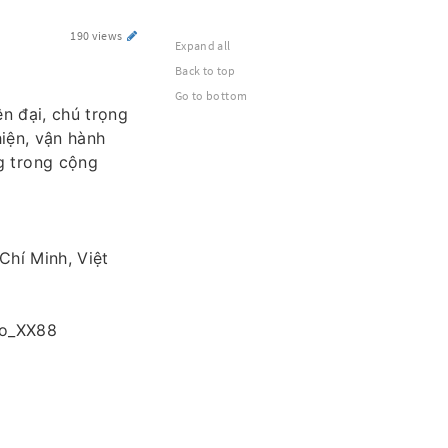
190 views
Expand all
Back to top
Go to bottom
n đại, chú trọng
hiện, vận hành
g trong cộng
Chí Minh, Việt
ao_XX88