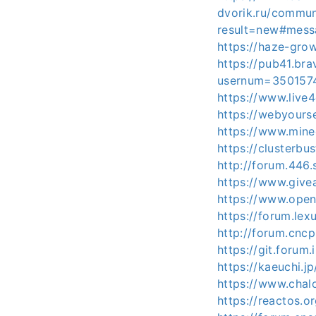
dvorik.ru/commu
result=new#mes
https://haze-gro
https://pub41.br
usernum=350157
https://www.liv
https://webyours
https://www.mine
https://clusterbu
http://forum.446
https://www.give
https://www.open
https://forum.le
http://forum.cn
https://git.forum.
https://kaeuchi.j
https://www.chal
https://reactos.