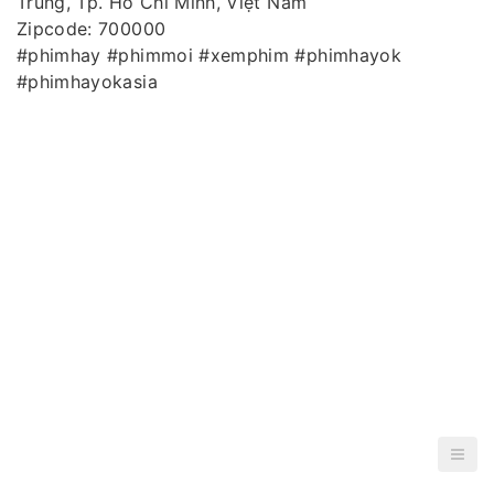
Trung, Tp. Hồ Chí Minh, Việt Nam
Zipcode: 700000
#phimhay #phimmoi #xemphim #phimhayok
#phimhayokasia