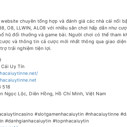
 website chuyên tổng hợp và đánh giá các nhà cái nổi b
, O8, LLWIN, ALO8 với nhiều sân chơi hấp dẫn như cược
 nổ hũ đổi thưởng và game bài. Người chơi có thể tham kh
 cược và thông tin cá cược mới nhất thông qua giao diện
rợ trải nghiệm tiện lợi.
ệ
 Cái Uy Tín
nhacaiuytinne.net/
acaiuytinne.net
3 518
ễn Ngọc Lộc, Diên Hồng, Hồ Chí Minh, Việt Nam
acaiuytincasino #slotgamenhacaiuytin #nhacaiuytinne #
in #danhgianhacaiuytin #topnhacaiuytin