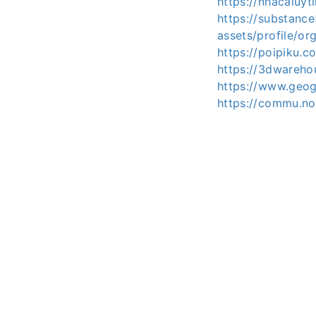
https://nhacaiuyti
https://substan
assets/profile/
https://poipiku.c
https://3dwareho
https://www.geo
https://commu.no