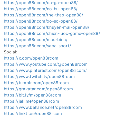
https://open88r.com/da-ga-open88/
https://open88r.com/no-hu-open88/
https://open88r.com/the-thao-open88/
https://open88r.com/xo-so-open88/
https://open88r.com/khuyen-mai-open88/
https://open88r.com/chien-luoc-game-open88/
https://open88r.com/mau-binh/
https://open88r.com/saba-sport/
Social:
https://x.com/open88rcom
https://www.youtube.com/@open88rcom
https://www.pinterest.com/open88rcom/
https://www.twitch.tv/open88rcom
https://tumblr.com/open88rcom
https://gravatar.com/open88rcom
https://bit.ly/m/open88rcom
https://jali.me/open88rcom
https://www.behance.net/open88rcom
https://linktr.ee/open88rcom