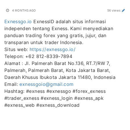
4 MONTHS AGO
56 views
Exnessgo.io
ExnessID adalah situs informasi
independen tentang Exness. Kami menyediakan
panduan trading forex yang gratis, jujur, dan
transparan untuk trader Indonesia.
Situs web:
https://exnessgo.io/
Telepon: +62 812-8339-7894
Alamat : Jl. Palmerah Barat No.136, RT.7/RW 7,
Palmerah, Palmerah Barat, Kota Jakarta Barat,
Daerah Khusus Ibukota Jakarta 11480, Indonesia
Email:
exnessgoio@gmail.com
Hashtag: #exness #exnessgo #forex_exness
#trader_exness #exness_login #exness_apk
#exness_web #exness_download