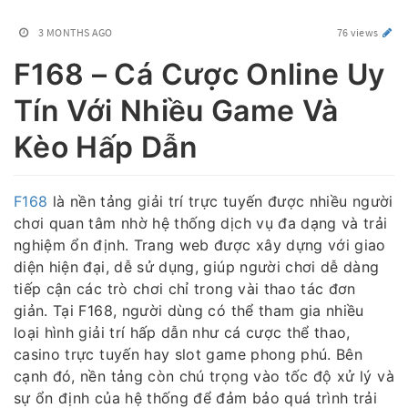
3 MONTHS AGO
76 views
F168 – Cá Cược Online Uy
Tín Với Nhiều Game Và
Kèo Hấp Dẫn
F168
là nền tảng giải trí trực tuyến được nhiều người
chơi quan tâm nhờ hệ thống dịch vụ đa dạng và trải
nghiệm ổn định. Trang web được xây dựng với giao
diện hiện đại, dễ sử dụng, giúp người chơi dễ dàng
tiếp cận các trò chơi chỉ trong vài thao tác đơn
giản. Tại F168, người dùng có thể tham gia nhiều
loại hình giải trí hấp dẫn như cá cược thể thao,
casino trực tuyến hay slot game phong phú. Bên
cạnh đó, nền tảng còn chú trọng vào tốc độ xử lý và
sự ổn định của hệ thống để đảm bảo quá trình trải