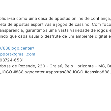
lida-se como uma casa de apostas online de confiança
eta de apostas esportivas e jogos de cassino. Com foco
ransparência, garantimos uma vasta variedade de jogos 
indo que cada usuário desfrute de um ambiente digital es
.
://888jogo.center/
upport@gmail.com
) 98724-6531
bosa de Rezende, 220 - Grajaú, Belo Horizonte - MG, Br
JOGO #888jogocenter #apostas888JOGO #cassino88