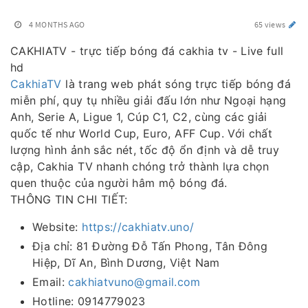
4 MONTHS AGO
65 views
CAKHIATV - trực tiếp bóng đá cakhia tv - Live full
hd
CakhiaTV
là trang web phát sóng trực tiếp bóng đá
miễn phí, quy tụ nhiều giải đấu lớn như Ngoại hạng
Anh, Serie A, Ligue 1, Cúp C1, C2, cùng các giải
quốc tế như World Cup, Euro, AFF Cup. Với chất
lượng hình ảnh sắc nét, tốc độ ổn định và dễ truy
cập, Cakhia TV nhanh chóng trở thành lựa chọn
quen thuộc của người hâm mộ bóng đá.
THÔNG TIN CHI TIẾT:
Website:
https://cakhiatv.uno/
Địa chỉ: 81 Đường Đỗ Tấn Phong, Tân Đông
Hiệp, Dĩ An, Bình Dương, Việt Nam
Email:
cakhiatvuno@gmail.com
Hotline: 0914779023