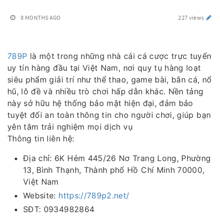
8 MONTHS AGO
227 views
789P
là một trong những nhà cái cá cược trực tuyến
uy tín hàng đầu tại Việt Nam, nơi quy tụ hàng loạt
siêu phẩm giải trí như thể thao, game bài, bắn cá, nổ
hũ, lô đề và nhiều trò chơi hấp dẫn khác. Nền tảng
này sở hữu hệ thống bảo mật hiện đại, đảm bảo
tuyệt đối an toàn thông tin cho người chơi, giúp bạn
yên tâm trải nghiệm mọi dịch vụ
Thông tin liên hệ:
Địa chỉ: 6K Hẻm 445/26 Nơ Trang Long, Phường
13, Bình Thạnh, Thành phố Hồ Chí Minh 70000,
Việt Nam
Website:
https://789p2.net/
SĐT: 0934982864