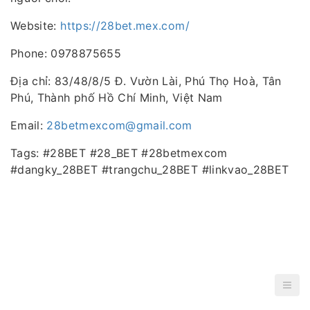
Website:
https://28bet.mex.com/
Phone: 0978875655
Địa chỉ: 83/48/8/5 Đ. Vườn Lài, Phú Thọ Hoà, Tân
Phú, Thành phố Hồ Chí Minh, Việt Nam
Email:
28betmexcom@gmail.com
Tags: #28BET #28_BET #28betmexcom
#dangky_28BET #trangchu_28BET #linkvao_28BET