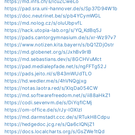
https://md.infs.ch/s/IcuZCweLo
https://pad.sra.uni-hannover.de/s/Sp37D94W1b
https://doc.neutrinet.be/s/pb4YCymWGL
https://md.nolog.cz/s/oluUbpvfL
https://hack.utopia-lab.org/s/YQ_KdBq5J
https://pads.cantorgymnasium.de/s/xr-Wz97v7
https://www.notizen.kita.bayern/s/bQ1ZDjOstr
https://md.globenet.org/s/JxhBv9rIB
https://md.sebastians.dev/s/8GCHVuMct
https://pad.medialepfade.net/s/ngFFTg52J
https://pads.jeito.nl/s/B43mWUdTLO
https://hd.wedler.me/s/4hVNQgjxg
https://notas.laotra.red/s/XlqDa054CW
https://md.softwarefreedom.net/s/ii88aHkZ1
https://codi.sevenvm.de/s/DiYqflCMj
https://om-office.de/s/rJy-IOXlzl
https://md.darmstadt.ccc.de/s/RTukH8Cdpu
https://hedgedoc.jcg.re/s/Qa6cIQNjZ1
https://docs.localcharts.org/s/GsZWe1tQd