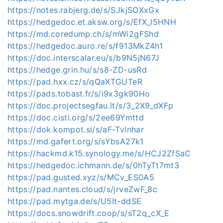
https://notes.rabjerg.de/s/SJkjSOXxGx
https://hedgedoc.et.aksw.org/s/EfX_l5HNH
https://md.coredump.ch/s/mWi2gFShd
https://hedgedoc.auro.re/s/f913MkZ4h1
https://doc.interscalar.eu/s/b9N5jN67J
https://hedge.grin.hu/s/s8-ZD-usRd
https://pad.hxx.cz/s/qQaXTGUTeR
https://pads.tobast.fr/s/i9x3gk90Ho
https://doc.projectsegfau.lt/s/3_2X9_dXFp
https://doc.cisti.org/s/2ee69Ymttd
https://dok.kompot.si/s/aF-Tvlnhar
https://md.gafert.org/s/sYbsA27k1
https://hackmd.k15.synology.me/s/HCJ2ZfSaC
https://hedgedoc.ichmann.de/s/0hTyTt7mt3
https://pad.gusted.xyz/s/MCv_ES0A5
https://pad.nantes.cloud/s/jrveZwF_8c
https://pad.mytga.de/s/U5It-ddSE
https://docs.snowdrift.coop/s/sT2q_cX_E