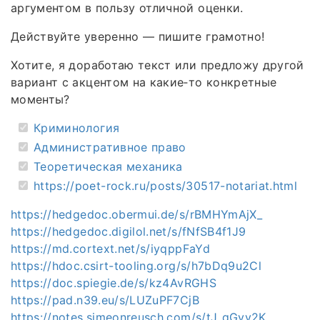
аргументом в пользу отличной оценки.
Действуйте уверенно — пишите грамотно!
Хотите, я доработаю текст или предложу другой
вариант с акцентом на какие‑то конкретные
моменты?
Криминология
Административное право
Теоретическая механика
https://poet-rock.ru/posts/30517-notariat.html
https://hedgedoc.obermui.de/s/rBMHYmAjX_
https://hedgedoc.digilol.net/s/fNfSB4f1J9
https://md.cortext.net/s/iyqppFaYd
https://hdoc.csirt-tooling.org/s/h7bDq9u2Cl
https://doc.spiegie.de/s/kz4AvRGHS
https://pad.n39.eu/s/LUZuPF7CjB
https://notes.simeonreusch.com/s/tJ_qGyv2K