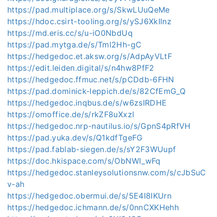
https://pad.multiplace.org/s/SkwLUuQeMe
https://hdoc.csirt-tooling.org/s/ySJ6XkIlnz
https://md.eris.cc/s/u-iO0NbdUq
https://pad.mytga.de/s/Tml2Hh-gC
https://hedgedoc.et.aksw.org/s/AdpAyVLtF
https://edit.leiden.digital/s/n4hw8PfF2
https://hedgedoc.ffmuc.net/s/pCDdb-6FHN
https://pad.dominick-leppich.de/s/82CfEmG_Q
https://hedgedoc.inqbus.de/s/w6zsIRDHE
https://omoffice.de/s/rkZF8uXxzl
https://hedgedoc.nrp-nautilus.io/s/GpnS4pRfVH
https://pad.yuka.dev/s/Q1kdfTgeFG
https://pad.fablab-siegen.de/s/sY2F3WUupf
https://doc.hkispace.com/s/ObNWI_wFq
https://hedgedoc.stanleysolutionsnw.com/s/cJbSuC
v-ah
https://hedgedoc.obermui.de/s/5E4I8IKUrn
https://hedgedoc.ichmann.de/s/0nnCXKHehh