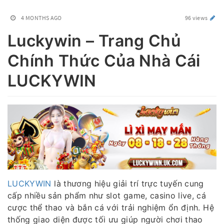
4 MONTHS AGO
96 views
Luckywin – Trang Chủ
Chính Thức Của Nhà Cái
LUCKYWIN
LUCKYWIN
là thương hiệu giải trí trực tuyến cung
cấp nhiều sản phẩm như slot game, casino live, cá
cược thể thao và bắn cá với trải nghiệm ổn định. Hệ
thống giao diện được tối ưu giúp người chơi thao