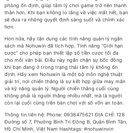
phòng ổn định, giúp tâm lý chơi game trở nên thanh
thản hơn. Khi bạn không lo lắng về việc mất hết, bạn
sẽ đưa ra những quyết định sáng suốt và chính xác
hơn.
Hơn nữa, hãy tận dụng các tính năng quản lý ngân
sách mà Nohuwin đã tích hợp. Tính năng “Giới hạn
cược” cho phép bạn thiết lập số tiền cược tối đa
cho mỗi ván bài. Điều này ngăn chặn sự bốc đồng
khi bạn đang ở trong trạng thái tâm lý không ổn
định. Hãy xem Nohuwin là một bộ môn nghệ thuật
giải trí, nơi chiến thắng là sự kết hợp giữa may mắn
và kỹ năng quản lý. Người chiến thắng cuối cùng
không phải là người thắng nhiều nhất, mà là người
còn lại cuối cùng trên bàn chơi với số vốn an toàn.
Thông tin liên hệ: Phone: 0938475621 ĐỊA CHỈ: 128
Đường số 7, Phường Bình Trị Đông B, Quận Bình Tân,
Hồ Chí Minh, Việt Nam Hashtags: #nohuwinvin