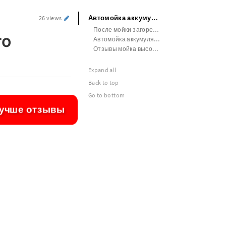
Автомойка аккумуляторная высокого давления какая лучше отзывы
26 views
После мойки загорелся аккумулятор
го
Автомойка аккумуляторная бесщеточная
Отзывы мойка высокого давления на аккумуляторе galimet
Expand all
Back to top
Go to bottom
лучше отзывы