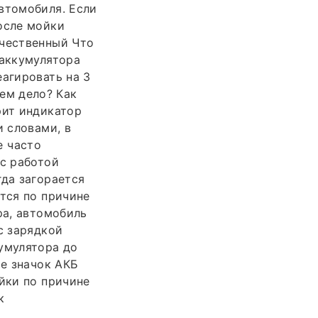
втомобиля. Если
осле мойки
ачественный Что
 аккумулятора
еагировать на 3
чем дело? Как
рит индикатор
и словами, в
е часто
 с работой
гда загорается
ится по причине
ра, автомобиль
с зарядкой
умулятора до
ме значок АКБ
ойки по причине
к