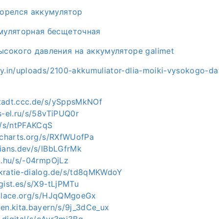
горелся аккумулятор
муляторная бесщеточная
сокого давления на аккумуляторе galimet
ay.in/uploads/2100-akkumuliator-dlia-moiki-vysokogo-dav
tadt.ccc.de/s/ySppsMkNOf
s-el.ru/s/58vTiPUQ0r
ch/s/ntPFAKCqS
alcharts.org/s/RXfWUofPa
tians.dev/s/lBbLGfrMk
n.hu/s/-04rmpOjLz
kratie-dialog.de/s/td8qMKWdoY
gist.es/s/X9-tLjPMTu
iplace.org/s/HJqQMgoeGx
zen.kita.bayern/s/9j_3dCe_ux
n.digital/s/oAyr3mj3Bg