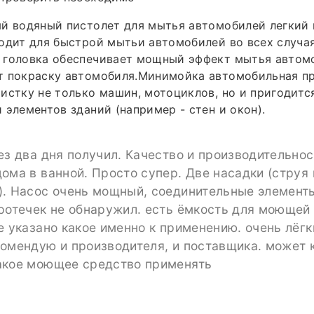
й водяный пистолет для мытья автомобилей легкий 
одит для быстрой мытьи автомобилей во всех случая
 головка обеспечивает мощный эффект мытья автом
т покраску автомобиля.Минимойка автомобильная п
истку не только машин, мотоциклов, но и пригодитс
 элементов зданий (например - стен и окон).
ез два дня получил. Качество и производительно
ома в ванной. Просто супер. Две насадки (струя 
). Насос очень мощный, соединительные элемент
ротечек не обнаружил. есть ёмкость для моющей
е указано какое именно к применению. очень лёгк
омендую и производителя, и поставщика. может 
акое моющее средство применять