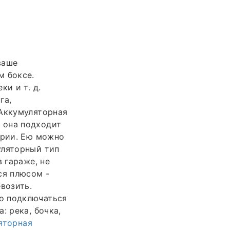
ваше
м боксе.
и и т. д.
га,
 Аккумуляторная
 она подходит
ории. Ею можно
уляторный тип
 гараже, не
ся плюсом -
возить.
о подключаться
: река, бочка,
яторная