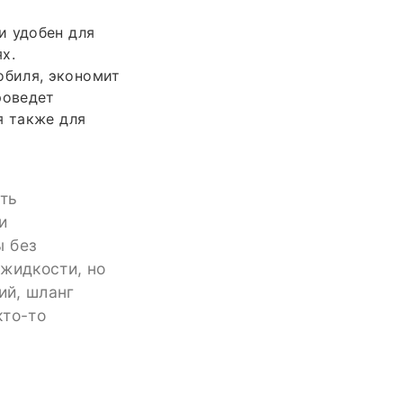
и удобен для
х.
обиля, экономит
роведет
я также для
сть
и
ы без
 жидкости, но
ий, шланг
кто-то