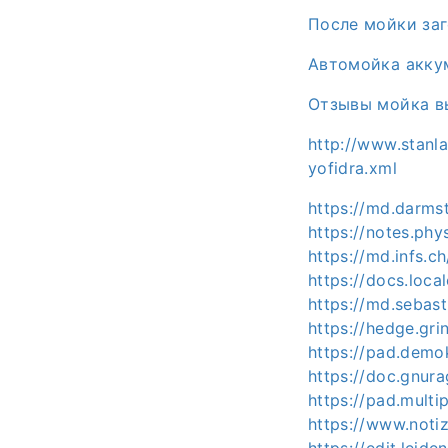
После мойки за
Автомойка акку
Отзывы мойка вы
http://www.stanl
yofidra.xml
https://md.darms
https://notes.phy
https://md.infs.
https://docs.loc
https://md.sebas
https://hedge.gri
https://pad.demo
https://doc.gnura
https://pad.mult
https://www.noti
https://edit.leide