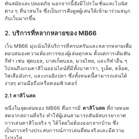
ทันสมัยและปลอดภัย นอกจากนี้ยังมีโปรโมชั่นและโบนัส
ต่าง ๆ ที่น่าสนใจ ซึ่งเป็นการดึงดูดผู้เล่นให้เข้ามาร่วมสนุก
กับเว็บมากขึ้น
2.
บริการที่หลากหลายของ MB66
เว็บ MB66 มุ่งเน้นให้บริการที่ครบครันและหลากหลายเพื่อ
ตอบสนองความต้องการของผู้เล่นทุกคน ตั้งแต่การเดิมพัน
กีฬา เช่น ฟุตบอล, บาสเก็ตบอล, มวยไทย, และกีฬาอื่น ๆ
ไปจนถึงเกมคาสิโนออนไลน์ที่มีทั้งบาคาร่า, รูเล็ต, สล็อต,
ไพ่เสือมังกร, และเกมยิงปลา ซึ่งทั้งหมดนี้สามารถเล่นได้
ง่ายๆ ผ่านมือถือหรือคอมพิวเตอร์
2.1 คาสิโนสด
หนึ่งในจุดเด่นของ MB66 คือการมี
คาสิโนสด
ที่ถ่ายทอด
สดจากสถานที่จริง ทำให้ผู้เล่นสามารถสัมผัสบรรยากาศ
การเล่นคาสิโนจริง ๆ ได้โดยไม่ต้องออกจากบ้าน ซึ่ง
เป็นการสร้างประสบการณ์การเล่นที่สมจริงและมีความ
โปร่งใส