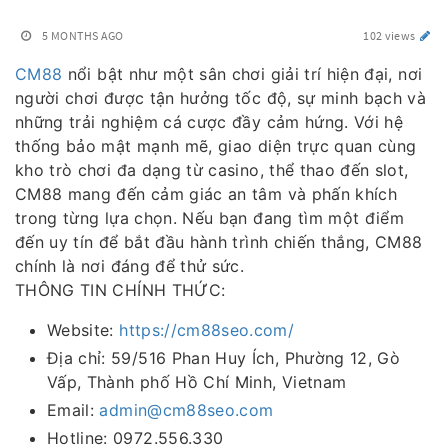
5 MONTHS AGO
102 views
CM88
nổi bật như một sân chơi giải trí hiện đại, nơi
người chơi được tận hưởng tốc độ, sự minh bạch và
những trải nghiệm cá cược đầy cảm hứng. Với hệ
thống bảo mật mạnh mẽ, giao diện trực quan cùng
kho trò chơi đa dạng từ casino, thể thao đến slot,
CM88 mang đến cảm giác an tâm và phấn khích
trong từng lựa chọn. Nếu bạn đang tìm một điểm
đến uy tín để bắt đầu hành trình chiến thắng, CM88
chính là nơi đáng để thử sức.
THÔNG TIN CHÍNH THỨC:
Website:
https://cm88seo.com/
Địa chỉ: 59/516 Phan Huy Ích, Phường 12, Gò
Vấp, Thành phố Hồ Chí Minh, Vietnam
Email:
admin@cm88seo.com
Hotline: 0972.556.330