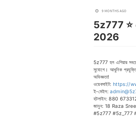
9 MONTHS AGO
5z777 ⭐️ 
2026
5z777 হল এশিয়ার সবচেয়ে
সুযোগে। আধুনিক প্রযুক্
অভিজ্ঞতা!
ওয়েবসাইট:
https://
ই-মেইল:
admin@5z
হটলাইন: 880 6733
জানুন: 18 Raza Sr
#5z777 #5z_777 #