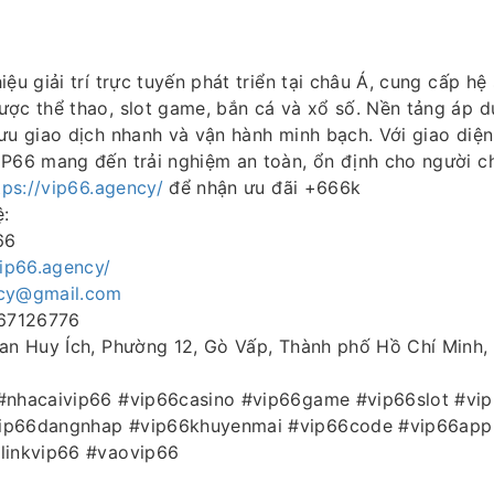
ệu giải trí trực tuyến phát triển tại châu Á, cung cấp hệ 
ược thể thao, slot game, bắn cá và xổ số. Nền tảng áp 
ưu giao dịch nhanh và vận hành minh bạch. Với giao diện 
IP66 mang đến trải nghiệm an toàn, ổn định cho người c
tps://vip66.agency/
để nhận ưu đãi +666k
ệ:
66
vip66.agency/
cy@gmail.com
967126776
han Huy Ích, Phường 12, Gò Vấp, Thành phố Hồ Chí Minh,
#nhacaivip66 #vip66casino #vip66game #vip66slot #vi
ip66dangnhap #vip66khuyenmai #vip66code #vip66app 
linkvip66 #vaovip66