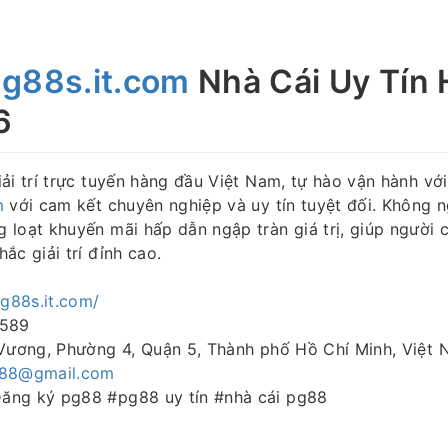
g88s.it.com
Nhà Cái Uy Tín
6
ải trí trực tuyến hàng đầu Việt Nam, tự hào vận hành với
m
với cam kết chuyên nghiệp và uy tín tuyệt đối. Không 
loạt khuyến mãi hấp dẫn ngập tràn giá trị, giúp người c
ắc giải trí đỉnh cao.
pg88s.it.com/
4589
 Vương, Phường 4, Quận 5, Thành phố Hồ Chí Minh, Việt
88@gmail.com
ăng ký pg88 #pg88 uy tín #nhà cái pg88