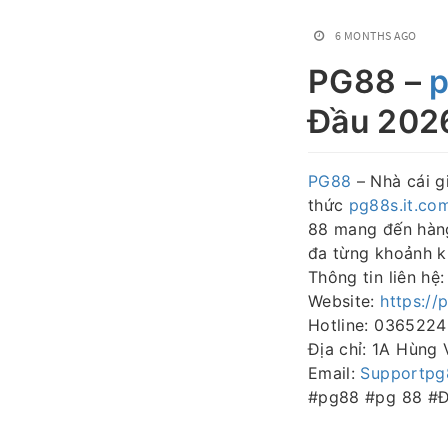
6 MONTHS AGO
PG88 –
p
Đầu 202
PG88
– Nhà cái gi
thức
pg88s.it.co
88 mang đến hàng 
đa từng khoảnh kh
Thông tin liên hệ:
Website:
https://
Hotline: 036522
Địa chỉ: 1A Hùng
Email:
Supportpg
#pg88 #pg 88 #Đ