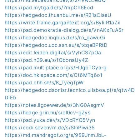
https://pad.mytga.de/s/7mpCh6Ecd
https://hedgedoc.thuanbui.me/s/R21sClasU
https://write.frame.gargantext.org/s/ByIiiR1aZx
https://pad.demokratie-dialog.de/s/VnAKxFuASr
https://hedgedoc.inqbus.de/s/ro_gawuGi
https://hedgedoc.ucc.asn.au/s/tcqeBPRtD
https://edit.leiden.digital/s/VyhCS7pOa
https://pad.n39.eu/s/fQbonaUy4Z
https://pad.multiplace.org/s/HJgbTCya-g
https://doc.hkispace.com/s/Ot6MTq6o1
https://pad.bhh.sh/s/K_TyegTpW
https://hedgedoc.dsor.isr.tecnico.ulisboa.pt/s/qtw4D
DiEb
https://notes.llgoewer.de/s/3NG0AsgmV
https://hedge.grin.hu/s/eI0cv-gZys
https://pad.yuka.dev/s/VDcRYQ5Vyn
https://codi.sevenvm.de/s/SlnPiwi35
https://md.mandragot.org/s/9S9JnmJbL-