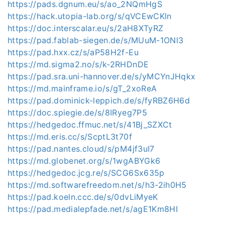
https://pads.dgnum.eu/s/ao_2NQmHgS
https://hack.utopia-lab.org/s/qVCEwCKln
https://doc.interscalar.eu/s/2aH8XTyRZ
https://pad.fablab-siegen.de/s/MUuM-1ONl3
https://pad.hxx.cz/s/aP58H2f-Eu
https://md.sigma2.no/s/k-2RHDnDE
https://pad.sra.uni-hannover.de/s/yMCYnJHqkx
https://md.mainframe.io/s/gT_2xoReA
https://pad.dominick-leppich.de/s/fyRBZ6H6d
https://doc.spiegie.de/s/8IRyeg7P5
https://hedgedoc.ffmuc.net/s/41Bj_SZXCt
https://md.eris.cc/s/ScptL3t70f
https://pad.nantes.cloud/s/pM4jf3uI7
https://md.globenet.org/s/1wgABYGk6
https://hedgedoc.jcg.re/s/SCG6Sx635p
https://md.softwarefreedom.net/s/h3-2ih0H5
https://pad.koeln.ccc.de/s/0dvLiMyeK
https://pad.medialepfade.net/s/agE1Km8HI