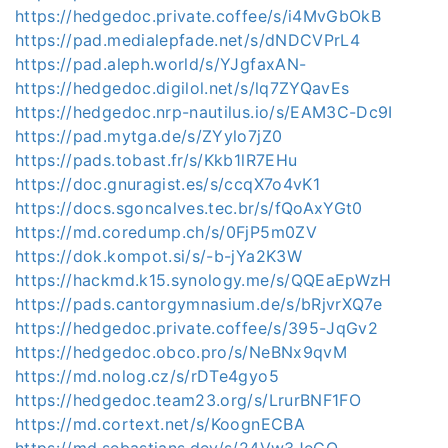
https://hedgedoc.private.coffee/s/i4MvGbOkB
https://pad.medialepfade.net/s/dNDCVPrL4
https://pad.aleph.world/s/YJgfaxAN-
https://hedgedoc.digilol.net/s/lq7ZYQavEs
https://hedgedoc.nrp-nautilus.io/s/EAM3C-Dc9I
https://pad.mytga.de/s/ZYylo7jZ0
https://pads.tobast.fr/s/Kkb1lR7EHu
https://doc.gnuragist.es/s/ccqX7o4vK1
https://docs.sgoncalves.tec.br/s/fQoAxYGt0
https://md.coredump.ch/s/0FjP5m0ZV
https://dok.kompot.si/s/-b-jYa2K3W
https://hackmd.k15.synology.me/s/QQEaEpWzH
https://pads.cantorgymnasium.de/s/bRjvrXQ7e
https://hedgedoc.private.coffee/s/395-JqGv2
https://hedgedoc.obco.pro/s/NeBNx9qvM
https://md.nolog.cz/s/rDTe4gyo5
https://hedgedoc.team23.org/s/LrurBNF1FO
https://md.cortext.net/s/KoognECBA
https://md.sebastians.dev/s/24Vw3JeGQ