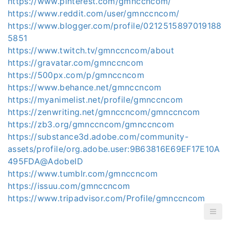
https://www.pinterest.com/gmnccncom/
https://www.reddit.com/user/gmnccncom/
https://www.blogger.com/profile/0212515897019188
5851
https://www.twitch.tv/gmnccncom/about
https://gravatar.com/gmnccncom
https://500px.com/p/gmnccncom
https://www.behance.net/gmnccncom
https://myanimelist.net/profile/gmnccncom
https://zenwriting.net/gmnccncom/gmnccncom
https://zb3.org/gmnccncom/gmnccncom
https://substance3d.adobe.com/community-
assets/profile/org.adobe.user:9B63816E69EF17E10A
495FDA@AdobeID
https://www.tumblr.com/gmnccncom
https://issuu.com/gmnccncom
https://www.tripadvisor.com/Profile/gmnccncom